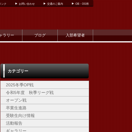
リンク
お問い合わせ
交通のご案内
OB・OG用
ャラリー
ブログ
入部希望者
カテゴリー
2025冬季OP戦
令和5年度 秋季リーグ戦
オープン戦
卒業生進路
受験生向け情報
活動報告
ギャラリー