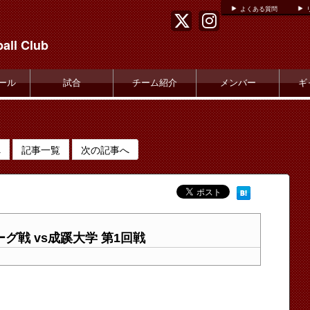
よくある質問
all Club
ール
試合
チーム紹介
メンバー
ギ
へ
記事一覧
次の記事へ
グ戦 vs成蹊大学 第1回戦