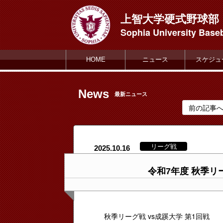
上智大学硬式野球部
Sophia University Baseb
HOME
ニュース
スケジュ
News
最新ニュース
前の記事
リーグ戦
2025.10.16
令和7年度 秋季リー
秋季リーグ戦 vs成蹊大学 第1回戦