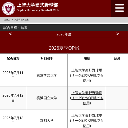
上智大学硬式野球部
Sophia University Baseball Club
ホーム
試合日程・結果
試合日程・結果
<
>
2026年度
2026夏季OP戦
試合日程
対戦相手
場所
結果
上智大学秦野野球場
2026年7月11
東京学芸大学
(リーグ戦やOP戦でも
日
使用)
上智大学秦野野球場
2026年7月12
横浜国立大学
(リーグ戦やOP戦でも
日
使用)
上智大学秦野野球場
2026年7月18
京都大学
(リーグ戦やOP戦でも
日
使用)